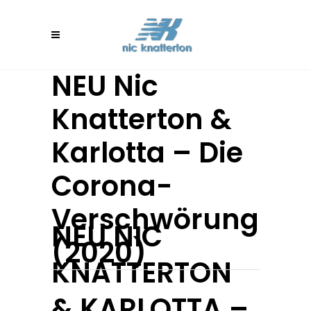
NEU Nic
Knatterton &
Karlotta – Die
Corona-
Verschwörung
NEU NIC
(2020)
KNATTERTON
& KARLOTTA –